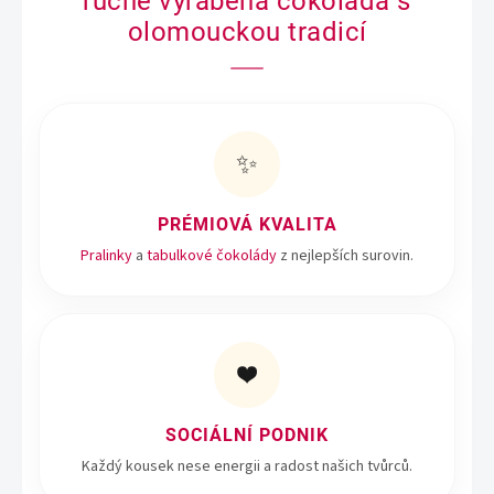
ručně vyráběná čokoláda s
í
p
olomouckou tradicí
r
v
k
y
v
ý
✨
p
i
s
PRÉMIOVÁ KVALITA
u
Pralinky
a
tabulkové čokolády
z nejlepších surovin.
❤️
SOCIÁLNÍ PODNIK
Každý kousek nese energii a radost našich tvůrců.