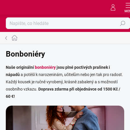
Přejít
na
obsah
Hledat
Domů
Bonboniéry
Naše originální
bonboniéry
jsou plné poctivých pralinek i
nápadů
a potěší k narozeninám, učitelům nebo jen tak pro radost.
Každý kousek je ručně vyrobený, krásně zabalený a s možností
osobního vzkazu.
Doprava zdarma při objednávce od 1500 Kč /
60 €!