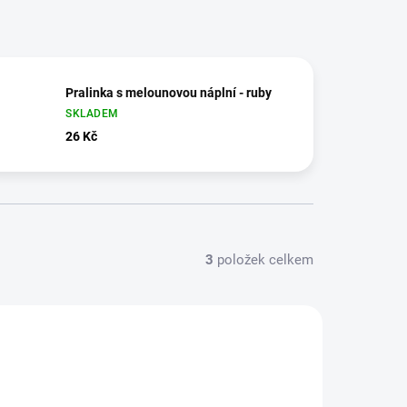
Pralinka s melounovou náplní - ruby
SKLADEM
26 Kč
3
položek celkem
041