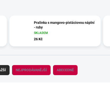
Pralinka s mangovo-pistáciovou náplní
- ruby
SKLADEM
26 Kč
ŽŠÍ
NEJPRODÁVANĚJŠÍ
ABECEDNĚ
048