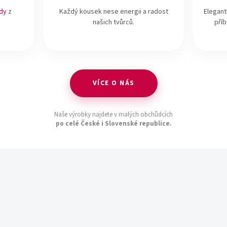
i
s
dy
z
Každý kousek nese energii a radost
Elegant
u
našich tvůrců.
pří
VÍCE O NÁS
Naše výrobky najdete v malých obchůdcích
po celé České i Slovenské republice.