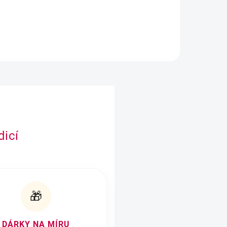
ovocná kombinace, která přináší letní svěžest a
jemnost v každém soustu.
dicí
🎁
DÁRKY NA MÍRU