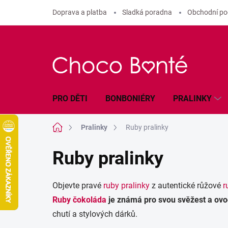
Přejít
Doprava a platba
Sladká poradna
Obchodní p
na
obsah
PRO DĚTI
BONBONIÉRY
PRALINKY
Domů
Pralinky
Ruby pralinky
Ruby pralinky
Objevte pravé
ruby pralinky
z autentické růžové
r
Ruby čokoláda
je známá pro svou svěžest a ovoc
chutí a stylových dárků.