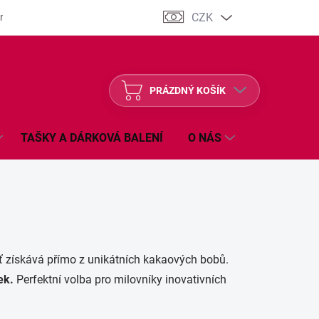
CZK
nocení obchodu
Kontakt
PRÁZDNÝ KOŠÍK
NÁKUPNÍ
KOŠÍK
TAŠKY A DÁRKOVÁ BALENÍ
O NÁS
ZAKÁZKOVÁ
ť získává přímo z unikátních kakaových bobů.
ek.
Perfektní volba pro milovníky inovativních