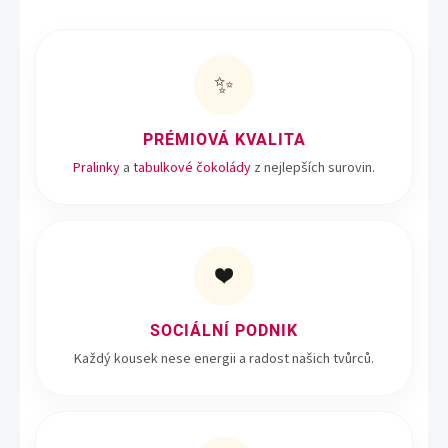
k
y
v
ý
✨
p
i
s
PRÉMIOVÁ KVALITA
u
Pralinky
a
tabulkové čokolády
z nejlepších surovin.
❤️
SOCIÁLNÍ PODNIK
Každý kousek nese energii a radost našich tvůrců.