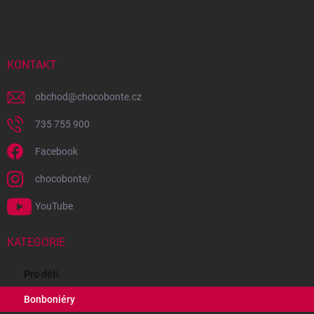
á
p
a
t
í
KONTAKT
obchod
@
chocobonte.cz
735 755 900
Facebook
chocobonte/
YouTube
KATEGORIE
Pro děti
Bonboniéry