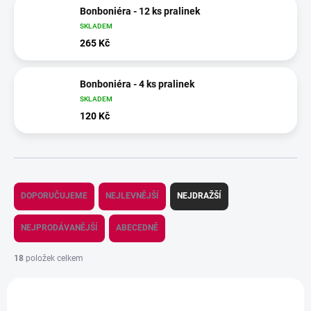
Bonboniéra - 12 ks pralinek
SKLADEM
265 Kč
Bonboniéra - 4 ks pralinek
SKLADEM
120 Kč
Ř
a
DOPORUČUJEME
NEJLEVNĚJŠÍ
NEJDRAŽŠÍ
z
e
NEJPRODÁVANĚJŠÍ
ABECEDNĚ
n
í
18
položek celkem
p
V
r
ý
o
OBLÍBENÉ
608