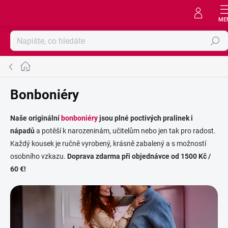
Přejít
na
obsah
Hledat
Domů
Bonboniéry
Naše originální
bonboniéry
jsou plné poctivých pralinek i
nápadů
a potěší k narozeninám, učitelům nebo jen tak pro radost.
Každý kousek je ručně vyrobený, krásně zabalený a s možností
osobního vzkazu.
Doprava zdarma při objednávce od 1500 Kč /
60 €!