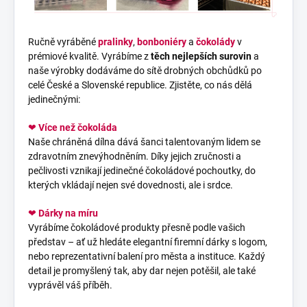
Ručně vyráběné
pralinky
,
bonboniéry
a
čokolády
v
prémiové kvalitě. Vyrábíme z
těch nejlepších surovin
a
naše výrobky dodáváme do sítě drobných obchůdků po
celé České a Slovenské republice. Zjistěte, co nás dělá
jedinečnými:
❤
Více než čokoláda
Naše chráněná dílna dává šanci talentovaným lidem se
zdravotním znevýhodněním. Díky jejich zručnosti a
pečlivosti vznikají jedinečné čokoládové pochoutky, do
kterých vkládají nejen své dovednosti, ale i srdce.
❤
Dárky na míru
Vyrábíme čokoládové produkty přesně podle vašich
představ – ať už hledáte elegantní firemní dárky s logom,
nebo reprezentativní balení pro města a instituce. Každý
detail je promyšlený tak, aby dar nejen potěšil, ale také
vyprávěl váš příběh.