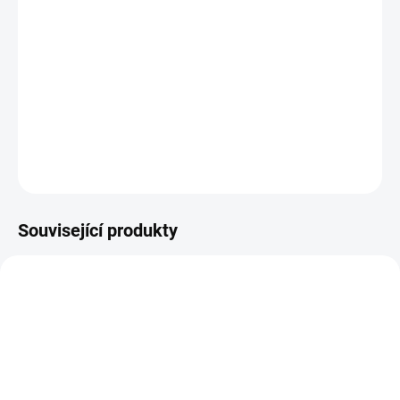
Nad 1 500 Kč.
Poctivá česká výroba s
důrazem na detail.
Kvalita s lokálním původem
Dárek, který potěší
Podporujeme ověřené
Výjimečná čokoláda pro
dodavatele a prvotřídní
výjimečné chvíle.
suroviny.
Související produkty
OBLÍBENÉ
TIP
672
612