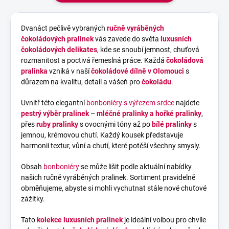
Dvanáct pečlivě vybraných
ručně vyráběných
čokoládových pralinek
vás zavede do světa
luxusních
čokoládových delikates
, kde se snoubí jemnost, chuťová
rozmanitost a poctivá řemeslná práce. Každá
čokoládová
pralinka
vzniká v naší
čokoládové dílně v Olomouci
s
důrazem na kvalitu, detail a vášeň pro
čokoládu
.
Uvnitř této elegantní
bonboniéry s výřezem srdce
najdete
pestrý výběr
pralinek
–
mléčné pralinky
a
hořké pralinky
,
přes
ruby pralinky
s ovocnými tóny až po
bílé pralinky
s
jemnou, krémovou chutí. Každý kousek představuje
harmonii textur, vůní a chutí, které potěší všechny smysly.
Obsah
bonboniéry
se může lišit podle aktuální nabídky
našich ručně vyráběných pralinek. Sortiment pravidelně
obměňujeme, abyste si mohli vychutnat stále nové chuťové
zážitky.
Tato
kolekce luxusních
pralinek
je ideální volbou pro chvíle