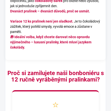
odpočinku, jako
čokoládový dárek
pro blízké nebo způsob,
jak si jednoduše zpříjemnit den.
Dvanáct pralinek – dvanáct důvodů, proč se usmát.
Variace 12 ks
pralinek
není jen sladkost.
Je to čokoládový
zážitek, který potěší smysly, vyvolá emoce a zůstane v
paměti.
🎁 Ideální volba, když chcete darovat něco opravdu
výjimečného –
luxusní pralinky
, které mluví jazykem
čokolády
.
Proč si zamilujete naši bonboniéru s
12 ručně vyráběnými pralinkami?
⭐