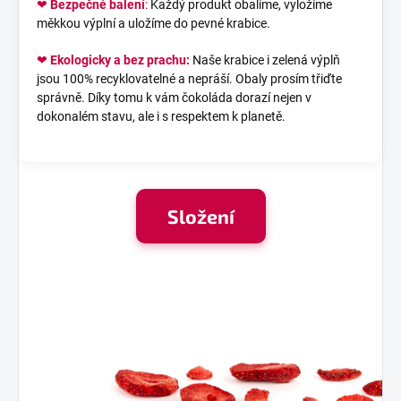
❤
Bezpečné balení
:
Každý produkt obalíme, vyložíme
měkkou výplní a uložíme do pevné krabice.
❤
Ekologicky a bez prachu:
Naše krabice i zelená výplň
jsou 100% recyklovatelné a nepráší. Obaly prosím třiďte
správně. Díky tomu k vám čokoláda dorazí nejen v
dokonalém stavu, ale i s respektem k planetě.
Složení