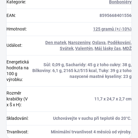
Kategorie
:
Bonboniéry
EAN
:
8595668401556
Hmotnost
:
125 gramů (+/-10%)
Den matek
,
Narozeniny
,
Oslava
,
Poděkování
,
Událost
:
Svátek
,
Valentýn
,
Máj lásky čas
,
MDŽ
Energetická
Sůl: 0,09 g, Sacharidy: 45 g z toho cukry: 38 g,
hodnota na
Bílkoviny: 6,1 g, 2165 kJ/515 kcal, Tuky: 39 g z toho
100 g
nasycené mastné kyseliny: 23 g
výrobku
:
Rozměr
krabičky (V
11,7 x 24,7 x 2,7 cm
x Š x H)
:
Skladování
:
Uchovávejte v suchu při teplotě do 20°C.
Trvanlivost
:
Minimální trvanlivost 4 měsíců od výroby.