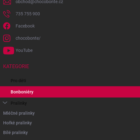
obchod
@
chocobonte.cz
735 755 900
Facebook
chocobonte/
YouTube
KATEGORIE
Pro děti
Bonboniéry
Pralinky
Mléčné pralinky
Hořké pralinky
Bílé pralinky