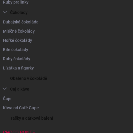
Ruby pralinky
Čokolády
Dubajská čokoláda
Mléčné čokolády
Hořké čokolády
Bílé čokolády
Ruby čokolády
Lízátka a figurky
Obaleno v čokoládě
Čaj a káva
Čaje
Káva od Café Gape
Tašky a dárková balení
CHOCO BONTÉ