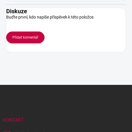
Diskuze
Buďte první, kdo napíše příspěvek k této položce.
Přidat komentář
Z
á
p
a
t
í
KONTAKT