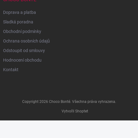
Doprava a platba
Sladká poradna
Obchodní podmínky
Ochrana osobních údajů
Odstoupit od smlouvy
Hodnocení obchodu
Kontakt
Copyright 2026
Choco Bonté
. Všechna práva vyhrazena.
Vytvořil Shoptet