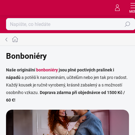
Přejít
na
obsah
Hledat
Domů
Bonboniéry
Naše originální
bonboniéry
jsou plné poctivých pralinek i
nápadů
a potěší k narozeninám, učitelům nebo jen tak pro radost.
Každý kousek je ručně vyrobený, krásně zabalený a s možností
osobního vzkazu.
Doprava zdarma při objednávce od 1500 Kč /
60 €!