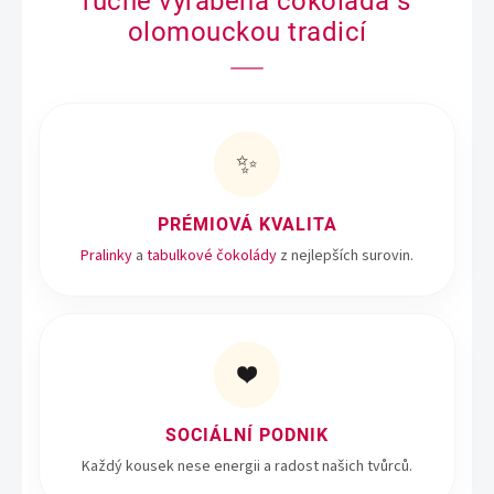
ručně vyráběná čokoláda s
í
p
olomouckou tradicí
r
v
k
y
v
ý
✨
p
i
s
PRÉMIOVÁ KVALITA
u
Pralinky
a
tabulkové čokolády
z nejlepších surovin.
❤️
SOCIÁLNÍ PODNIK
Každý kousek nese energii a radost našich tvůrců.