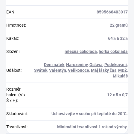
EAN
:
8595668403017
Hmotnost
:
22 gramů
Kakao
:
64% a 32%
Složení
:
mléčná čokoláda
,
hořká čokoláda
Den matek
,
Narozeniny
,
Oslava
,
Poděkování
,
Událost
:
Svátek
,
Valentýn
,
Velikonoce
,
Máj lásky čas
,
MDŽ
,
Mikuláš
Rozměr
balení (V x
12 x 5 x 0,7
Š x H)
:
Skladování
:
Uchovávejte v suchu při teplotě do 20°C.
Trvanlivost
:
Minimální trvanlivost 1 rok od výroby.