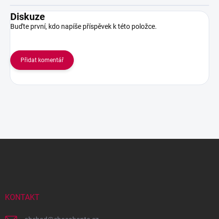
Diskuze
Buďte první, kdo napíše příspěvek k této položce.
Přidat komentář
Z
á
p
a
t
í
KONTAKT