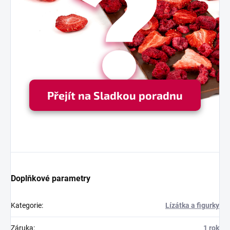
Přejít na Sladkou poradnu
Doplňkové parametry
Kategorie
:
Lízátka a figurky
Záruka
:
1 rok