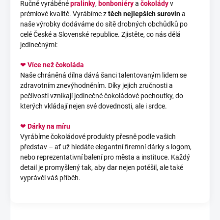
Ručně vyráběné
pralinky
,
bonboniéry
a
čokolády
v
prémiové kvalitě. Vyrábíme z
těch nejlepších surovin
a
naše výrobky dodáváme do sítě drobných obchůdků po
celé České a Slovenské republice. Zjistěte, co nás dělá
jedinečnými:
❤
Více než čokoláda
Naše chráněná dílna dává šanci talentovaným lidem se
zdravotním znevýhodněním. Díky jejich zručnosti a
pečlivosti vznikají jedinečné čokoládové pochoutky, do
kterých vkládají nejen své dovednosti, ale i srdce.
❤
Dárky na míru
Vyrábíme čokoládové produkty přesně podle vašich
představ – ať už hledáte elegantní firemní dárky s logom,
nebo reprezentativní balení pro města a instituce. Každý
detail je promyšlený tak, aby dar nejen potěšil, ale také
vyprávěl váš příběh.