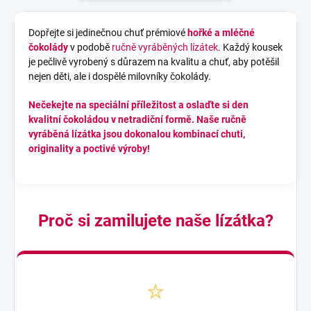
Dopřejte si jedinečnou chuť prémiové
hořké
a mléčné
čokolády
v podobě
ručně vyráběných lízátek
. Každý kousek
je pečlivě vyrobený s důrazem na kvalitu a chuť, aby potěšil
nejen děti, ale i dospělé milovníky čokolády.
Nečekejte na speciální příležitost a oslaďte si den
kvalitní čokoládou v netradiční formě. Naše
ručně
vyráběná lízátka
jsou dokonalou kombinací chuti,
originality a poctivé výroby!
Proč
si
zamilujete
naše lízátka?
⭐