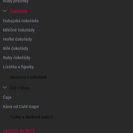
Ruby pralinky
Čokolády
Dubajská čokoláda
Mléčné čokolády
Hořké čokolády
Bílé čokolády
Ruby čokolády
Lízátka a figurky
Obaleno v čokoládě
Čaj a káva
Čaje
Káva od Café Gape
Tašky a dárková balení
CHOCO BONTÉ