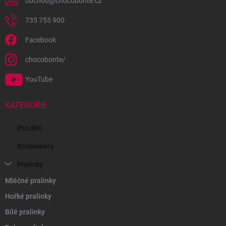
obchod
@
chocobonte.cz
735 755 900
Facebook
chocobonte/
YouTube
KATEGORIE
Pro děti
Bonboniéry
Pralinky
Mléčné pralinky
Hořké pralinky
Bílé pralinky