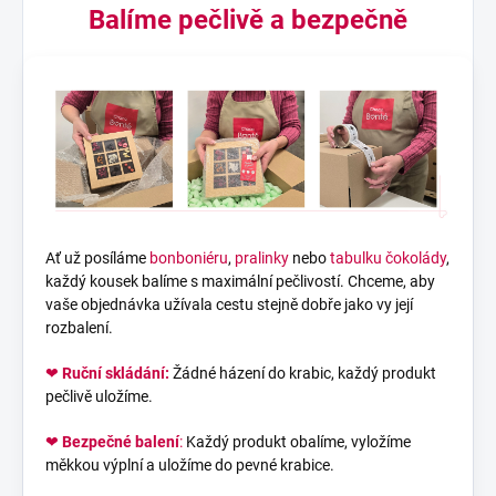
Balíme pečlivě a bezpečně
Ať už posíláme
bonboniéru
,
pralinky
nebo
tabulku čokolády
,
každý kousek balíme s maximální pečlivostí. Chceme, aby
vaše objednávka užívala cestu stejně dobře jako vy její
rozbalení.
❤
Ruční skládání:
Žádné házení do krabic, každý produkt
pečlivě uložíme.
❤
Bezpečné balení
:
Každý produkt obalíme, vyložíme
měkkou výplní a uložíme do pevné krabice.