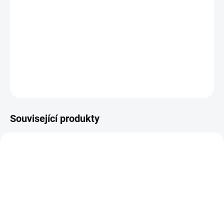
Kvalita s lokálním původem
Dárek, který potěší
Podporujeme ověřené
Výjimečná čokoláda pro
dodavatele a prvotřídní
výjimečné chvíle.
suroviny.
Související produkty
802
830
SKLADEM
SKLADEM