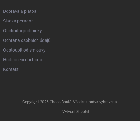
Doprava a platba
Sladká poradna
Obchodní podmínky
Ochrana osobních údajů
Odstoupit od smlouvy
Hodnocení obchodu
Kontakt
Copyright 2026
Choco Bonté
. Všechna práva vyhrazena.
Vytvořil Shoptet