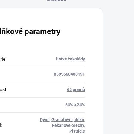
lňkové parametry
rie
:
Hořké čokolády
8595668400191
ost
:
65 gramů
64% a 34%
Dýně
,
Granátové jablko
,
í
:
Pekanové ořechy
,
Pistácie