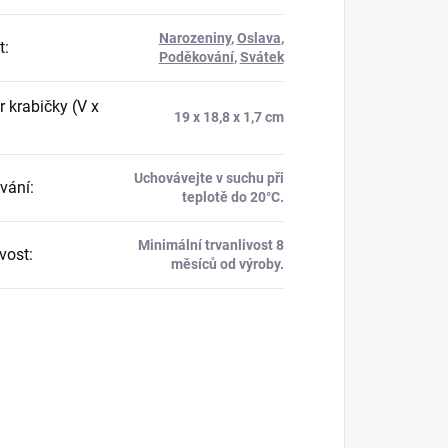
Narozeniny
,
Oslava
,
t
:
Poděkování
,
Svátek
 krabičky (V x
19 x 18,8 x 1,7 cm
Uchovávejte v suchu při
vání
:
teplotě do 20°C.
Minimální trvanlivost 8
ivost
:
měsíců od výroby.