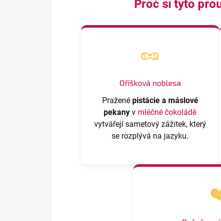
Proč si tyto pro
🥜
Oříšková noblesa
Pražené
pistácie a máslové
pekany
v
mléčné čokoládě
vytvářejí sametový zážitek, který
se rozplývá na jazyku.
❤