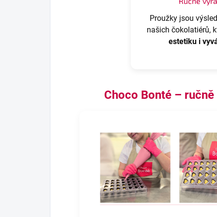
Ručně vyr
Proužky jsou výsle
našich čokolatiérů, 
estetiku i vyv
Choco Bonté – ručně