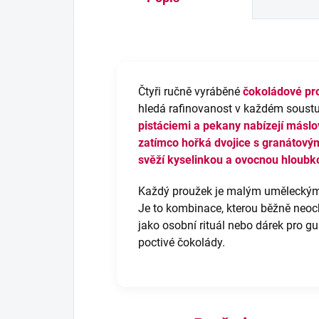
Čtyři ručně vyráběné
čokoládové pr
hledá rafinovanost v každém soust
pistáciemi a pekany nabízejí máslo
zatímco
hořká
dvojice s granátový
svěží kyselinkou a ovocnou hloubk
Každý proužek je malým uměleckým 
Je to kombinace, kterou běžně neoch
jako osobní rituál nebo dárek pro gu
poctivé čokolády.