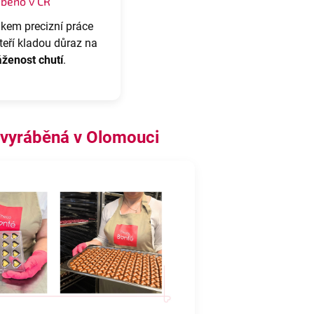
áběno v ČR
dkem precizní práce
kteří kladou důraz na
áženost chutí
.
 vyráběná v Olomouci