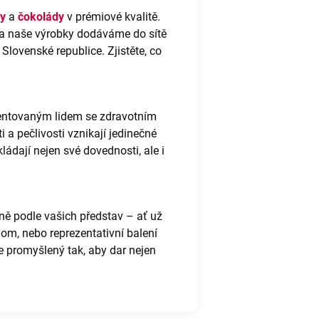
y
a
čokolády
v prémiové kvalitě.
a naše výrobky dodáváme do sítě
lovenské republice. Zjistěte, co
lentovaným lidem se zdravotním
 a pečlivosti vznikají jedinečné
ádají nejen své dovednosti, ale i
ě podle vašich představ – ať už
gom, nebo reprezentativní balení
je promyšlený tak, aby dar nejen