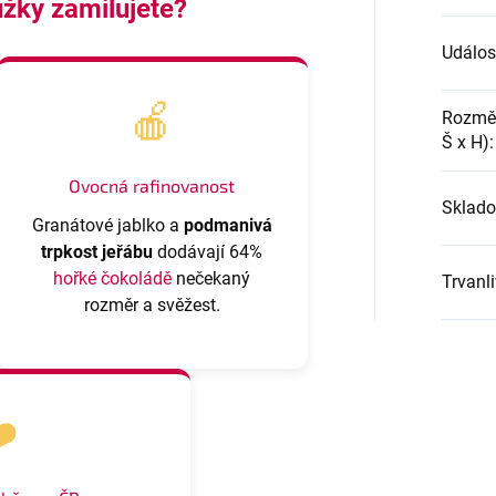
užky zamilujete?
Událos
🍎
Rozměr
Š x H)
:
Ovocná rafinovanost
Sklado
Granátové jablko a
podmanivá
trpkost jeřábu
dodávají 64%
hořké čokoládě
nečekaný
Trvanl
rozměr a svěžest.
️