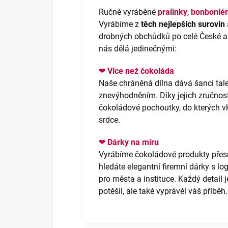
Ručně vyráběné
pralinky
,
bonboniér
Vyrábíme z
těch nejlepších surovin
drobných obchůdků po celé České a S
nás dělá jedinečnými:
❤
Více než čokoláda
Naše chráněná dílna dává šanci ta
znevýhodněním. Díky jejich zručnosti
čokoládové pochoutky, do kterých vkl
srdce.
❤
Dárky na míru
Vyrábíme čokoládové produkty přesn
hledáte elegantní firemní dárky s lo
pro města a instituce. Každý detail 
potěšil, ale také vyprávěl váš příběh.