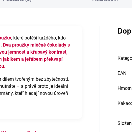
Dop
oužky
, které potěší každého, kdo
u.
Dva proužky
mléčné čokolády
s
vou jemnost a křupavý kontrast,
Katego
m jablkem a jeřábem překvapí
ou.
EAN
:
dílem tvořeným bez zbytečností.
utnáte – a právě proto je ideální
Hmotn
rmány, kteří hledají novou úroveň
Kakao
:
Složen