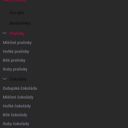
Pro děti
Bonboniéry
Pralinky
Mléčné pralinky
Hořké pralinky
Bílé pralinky
Ruby pralinky
Čokolády
Dubajská čokoláda
Mléčné čokolády
Hořké čokolády
Bílé čokolády
Ruby čokolády