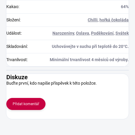
Kakao
:
64%
Složení
:
Chilli
,
hořká čokoláda
Událost
:
Narozeniny
,
Oslava
,
Poděkování
,
Svátek
Skladování
:
Uchovávejte v suchu při teplotě do 20°C.
Trvanlivost
:
Minimální trvanlivost 4 měsíců od výroby.
Diskuze
Buďte první, kdo napíše příspěvek k této položce.
Přidat komentář