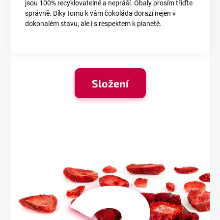
jsou 100% recyklovatelné a nepráší. Obaly prosím třiďte
správně. Díky tomu k vám čokoláda dorazí nejen v
dokonalém stavu, ale i s respektem k planetě.
Složení