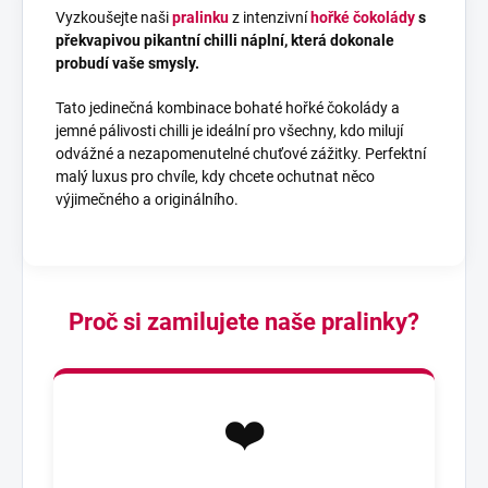
Vyzkoušejte naši
pralinku
z intenzivní
hořké čokolády
s
překvapivou pikantní chilli náplní, která dokonale
probudí vaše smysly.
Tato jedinečná kombinace bohaté hořké čokolády a
jemné pálivosti chilli je ideální pro všechny, kdo milují
odvážné a nezapomenutelné chuťové zážitky. Perfektní
malý luxus pro chvíle, kdy chcete ochutnat něco
výjimečného a originálního.
Proč si zamilujete naše pralinky?
❤️