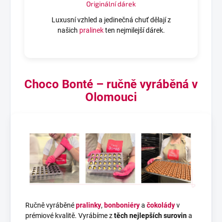
Originální dárek
Luxusní vzhled a jedinečná chuť dělají z
našich
pralinek
ten nejmilejší dárek.
Choco Bonté – ručně vyráběná v
Olomouci
Ručně vyráběné
pralinky
,
bonboniéry
a
čokolády
v
prémiové kvalitě. Vyrábíme z
těch nejlepších surovin
a