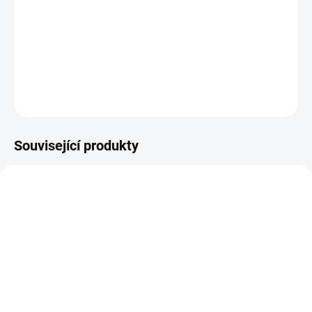
Kvalita s lokálním původem
Dárek, který potěší
Podporujeme ověřené
Výjimečná čokoláda pro
dodavatele a prvotřídní
výjimečné chvíle.
suroviny.
Související produkty
029
002
SKLADEM
SKLADEM
Pralinka s lískooříškovou
Pralinka s vanilkovou