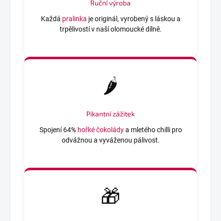
Ruční výroba
Každá
pralinka
je originál, vyrobený s láskou a
trpělivostí v naší olomoucké dílně.
🌶️
Pikantní zážitek
Spojení 64%
hořké čokolády
a mletého chilli pro
odvážnou a vyváženou pálivost.
🎁