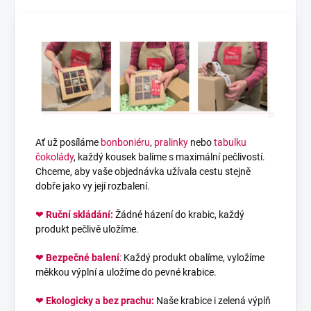
Ať už posíláme
bonboniéru
,
pralinky
nebo
tabulku
čokolády
, každý kousek balíme s maximální pečlivostí.
Chceme, aby vaše objednávka užívala cestu stejně
dobře jako vy její rozbalení.
❤
Ruční skládání:
Žádné házení do krabic, každý
produkt pečlivě uložíme.
❤
Bezpečné balení
:
Každý produkt obalíme, vyložíme
měkkou výplní a uložíme do pevné krabice.
❤
Ekologicky a bez prachu:
Naše krabice i zelená výplň