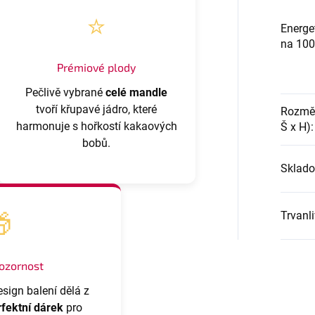
⭐
Energe
na 100
Prémiové plody
Pečlivě vybrané
celé mandle
tvoří křupavé jádro, které
Rozměr
harmonuje s hořkostí kakaových
Š x H)
:
bobů.
Sklado

Trvanl
pozornost
esign balení dělá z
rfektní dárek
pro