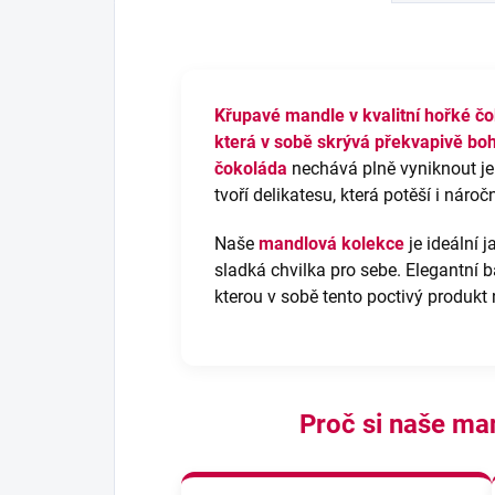
Křupavé mandle v kvalitní hořké č
která v sobě skrývá překvapivě boh
čokoláda
nechává plně vyniknout j
tvoří delikatesu, která potěší i náro
Naše
mandlová kolekce
je ideální 
sladká chvilka pro sebe. Elegantní b
kterou v sobě tento poctivý produkt 
Proč si naše ma