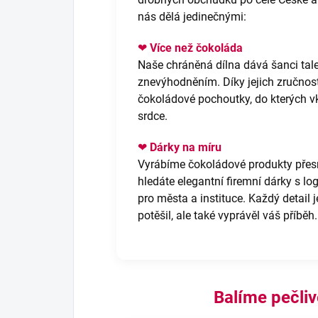
nás dělá jedinečnými:
❤
Více než čokoláda
Naše chráněná dílna dává šanci ta
znevýhodněním. Díky jejich zručnosti
čokoládové pochoutky, do kterých vkl
srdce.
❤
Dárky na míru
Vyrábíme čokoládové produkty přesn
hledáte elegantní firemní dárky s lo
pro města a instituce. Každý detail 
potěšil, ale také vyprávěl váš příběh.
Balíme pečli