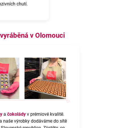
nzivních chutí.
 vyráběná v Olomouci
y
a
čokolády
v prémiové kvalitě.
a naše výrobky dodáváme do sítě
lovenské republice. Zjistěte, co