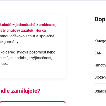
Dop
okoládě – jednoduchá kombinace,
atý chuťový zážitek.
Hořká
emnou oříškovou chuť a společně
Katego
čné gurmány.
jako dárek, stylová pozornost nebo
EAN
:
alení jen podtrhuje výjimečnost,
nese.
Hmotn
Složen
ndle zamilujete?
Událos