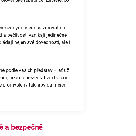
lentovaným lidem se zdravotním
 a pečlivosti vznikají jedinečné
ádají nejen své dovednosti, ale i
ě podle vašich představ – ať už
gom, nebo reprezentativní balení
je promyšlený tak, aby dar nejen
vě a bezpečně