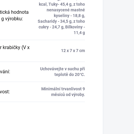
kcal, Tuky- 45,4 g, z toho
nenasycené mastné
tická hodnota
kyseliny - 18,8 g,
 g výrobku
:
Sacharidy - 34,5 g, z toho
cukry - 24,7 g, Bílkoviny -
11,4 g
 krabičky (V x
12 x 7 x 7 cm
Uchovávejte v suchu při
vání
:
teplotě do 20°C.
Minimální trvanlivost 9
ivost
:
měsíců od výroby.