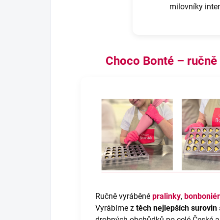
milovníky inte
Choco Bonté – ručně
Ručně vyráběné
pralinky
,
bonboniér
Vyrábíme z
těch nejlepších surovin
drobných obchůdků po celé České a S