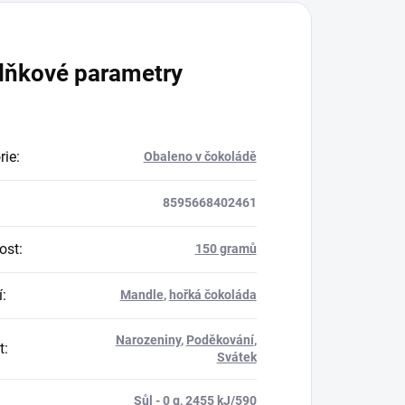
lňkové parametry
rie
:
Obaleno v čokoládě
8595668402461
ost
:
150 gramů
í
:
Mandle
,
hořká čokoláda
Narozeniny
,
Poděkování
,
t
:
Svátek
Sůl - 0 g, 2455 kJ/590