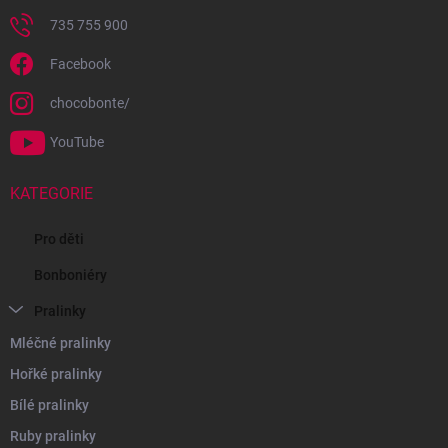
ý
p
735 755 900
i
s
Facebook
u
chocobonte/
YouTube
KATEGORIE
Pro děti
Bonboniéry
Pralinky
Mléčné pralinky
Hořké pralinky
Bílé pralinky
Ruby pralinky