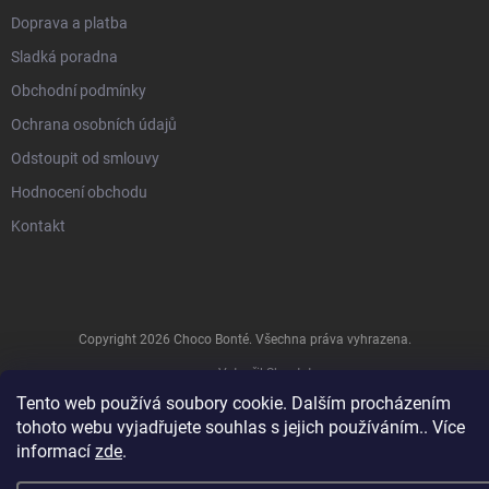
Doprava a platba
Sladká poradna
Obchodní podmínky
Ochrana osobních údajů
Odstoupit od smlouvy
Hodnocení obchodu
Kontakt
Copyright 2026
Choco Bonté
. Všechna práva vyhrazena.
Vytvořil Shoptet
Tento web používá soubory cookie. Dalším procházením
tohoto webu vyjadřujete souhlas s jejich používáním.. Více
⚠️
Vážení zákazníci.
informací
zde
.
Odesíláme pouze tehdy, pokud denní
teplota nepřekročí 25 °C