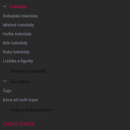
Čokolády
Dubajská čokoláda
Mléčné čokolády
Hořké čokolády
Bílé čokolády
Ruby čokolády
Lízátka a figurky
Obaleno v čokoládě
Čaj a káva
Čaje
Káva od Café Gape
Tašky a dárková balení
CHOCO BONTÉ