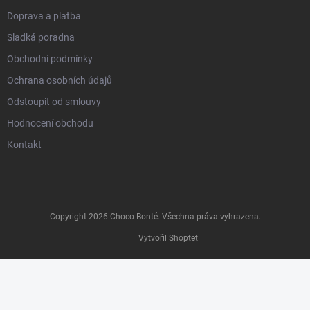
Doprava a platba
Sladká poradna
Obchodní podmínky
Ochrana osobních údajů
Odstoupit od smlouvy
Hodnocení obchodu
Kontakt
Copyright 2026
Choco Bonté
. Všechna práva vyhrazena.
Vytvořil Shoptet