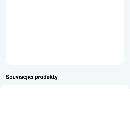
Nad 1 500 Kč.
Poctivá česká výroba s
důrazem na detail.
Kvalita s lokálním původem
Dárek, který potěší
Podporujeme ověřené
Výjimečná čokoláda pro
dodavatele a prvotřídní
výjimečné chvíle.
suroviny.
Související produkty
520
576