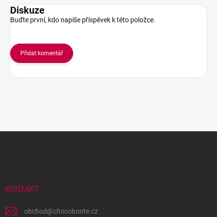
Diskuze
Buďte první, kdo napíše příspěvek k této položce.
Přidat komentář
Z
á
p
a
t
í
KONTAKT
obchod
@
chocobonte.cz