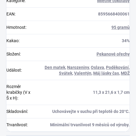
Kategorie
:
Mléčné čokolády
EAN
:
8595668400061
Hmotnost
:
95 gramů
Kakao
:
34%
Složení
:
Pekanové ořechy
Den matek
,
Narozeniny
,
Oslava
,
Poděkování
,
Událost
:
Svátek
,
Valentýn
,
Máj lásky čas
,
MDŽ
Rozměr
krabičky (V x
11,3 x 21,6 x 1,7 cm
Š x H)
:
Skladování
:
Uchovávejte v suchu při teplotě do 20°C.
Trvanlivost
:
Minimální trvanlivost 9 měsíců od výroby.