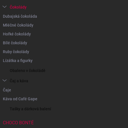
Čokolády
Dubajská čokoláda
Mléčné čokolády
Hořké čokolády
Bílé čokolády
Ruby čokolády
Lízátka a figurky
Obaleno v čokoládě
Čaj a káva
Čaje
Káva od Café Gape
Tašky a dárková balení
CHOCO BONTÉ