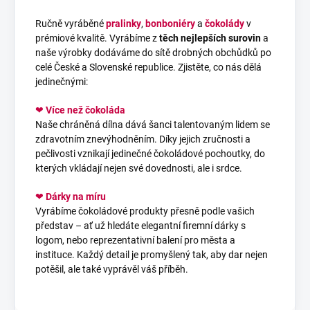
Ručně vyráběné
pralinky
,
bonboniéry
a
čokolády
v
prémiové kvalitě. Vyrábíme z
těch nejlepších surovin
a
naše výrobky dodáváme do sítě drobných obchůdků po
celé České a Slovenské republice. Zjistěte, co nás dělá
jedinečnými:
❤
Více než čokoláda
Naše chráněná dílna dává šanci talentovaným lidem se
zdravotním znevýhodněním. Díky jejich zručnosti a
pečlivosti vznikají jedinečné čokoládové pochoutky, do
kterých vkládají nejen své dovednosti, ale i srdce.
❤
Dárky na míru
Vyrábíme čokoládové produkty přesně podle vašich
představ – ať už hledáte elegantní firemní dárky s
logom, nebo reprezentativní balení pro města a
instituce. Každý detail je promyšlený tak, aby dar nejen
potěšil, ale také vyprávěl váš příběh.