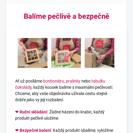
Balíme pečlivě a bezpečně
Ať už posíláme
bonboniéru
,
pralinky
nebo
tabulku
čokolády
, každý kousek balíme s maximální pečlivostí.
Chceme, aby vaše objednávka užívala cestu stejně
dobře jako vy její rozbalení.
❤
Ruční skládání:
Žádné házení do krabic, každý
produkt pečlivě uložíme.
❤
Bezpečné balení
:
Každý produkt obalíme, vyložíme