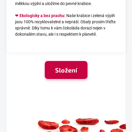
měkkou výplní a uložíme do pevné krabice.
❤
Ekologicky a bez prachu:
Naše krabice i zelená výplň
jsou 100% recyklovatelné a nepráší. Obaly prosím třiďte
správně. Díky tomu k vám čokoláda dorazí nejen v
dokonalém stavu, ale i s respektem k planetě.
Složení