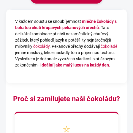
V každém soustu se snoubí jemnost
mléčné čokolády
s
bohatou chutí křupavých pekanových ořechů
. Tato
delikátní kombinace přináší nezaměnitelný chuťový
zážitek, který pohladí jazyk a potěší i ty nejnáročnější
milovníky
čokolády
. Pekanové ořechy dodávají
čokoládě
jemně máslový, lehce nasládlý tón a příjemnou texturu.
Výsledkem je dokonale vyvážená sladkost s oříškovým
zakončením -
ideální jako malý luxus na každý den.
Proč si zamilujete naši čokoládu?
⭐