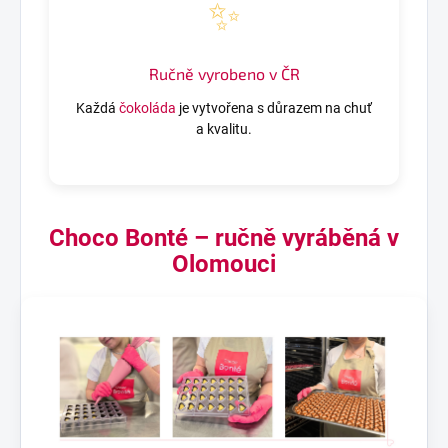
✨
Ručně vyrobeno v ČR
Každá
čokoláda
je vytvořena s důrazem na chuť
a kvalitu.
Choco Bonté – ručně vyráběná v
Olomouci