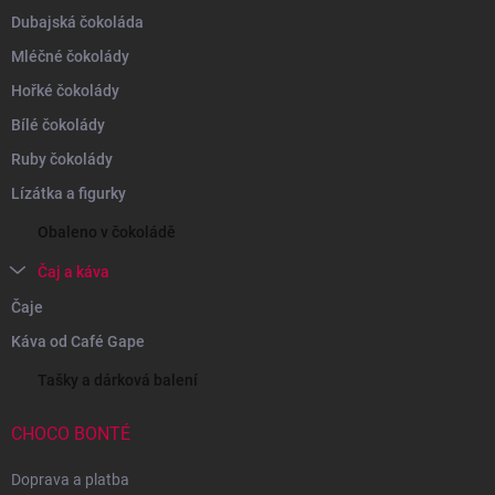
Dubajská čokoláda
Mléčné čokolády
Hořké čokolády
Bílé čokolády
Ruby čokolády
Lízátka a figurky
Obaleno v čokoládě
Čaj a káva
Čaje
Káva od Café Gape
Tašky a dárková balení
CHOCO BONTÉ
Doprava a platba