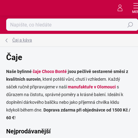
Přejít
na
obsah
Hledat
Čaj a káva
Čaje
Naše bylinné
čaje
Choco Bonté
jsou pečlivě sestavené směsi z
kvalitních surovin
, které potěší vůní, chutí i vzhledem. Každý
sáček ručně připravujeme v naší
manufaktuře v Olomouci
s
důrazem na čistotu, správné poměry a krásné balení. Ideální k
doplnění dárkového balíčku nebo jako příjemná chvilka klidu
kdykoli během dne.
Doprava zdarma při objednávce od 1500 Kč /
60 €
!
Nejprodávanější