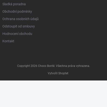
Sladká poradna
Obchodní podmínky
Ochrana osobních údajů
Odstoupit od smlouvy
Hodnocení obchodu
Kontakt
Copyright 2026
Choco Bonté
. Všechna práva vyhrazena.
Vytvořil Shoptet