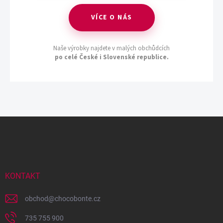
VÍCE O NÁS
Naše výrobky najdete v malých obchůdcích
po celé České i Slovenské republice.
Z
á
p
a
t
í
KONTAKT
obchod
@
chocobonte.cz
735 755 900