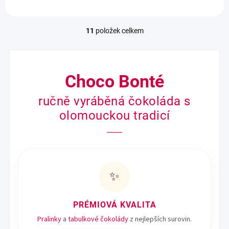
11
položek celkem
O
v
l
á
d
Choco Bonté
a
c
ručně vyráběná čokoláda s
í
p
olomouckou tradicí
r
v
k
y
v
ý
✨
p
i
s
PRÉMIOVÁ KVALITA
u
Pralinky
a
tabulkové čokolády
z nejlepších surovin.