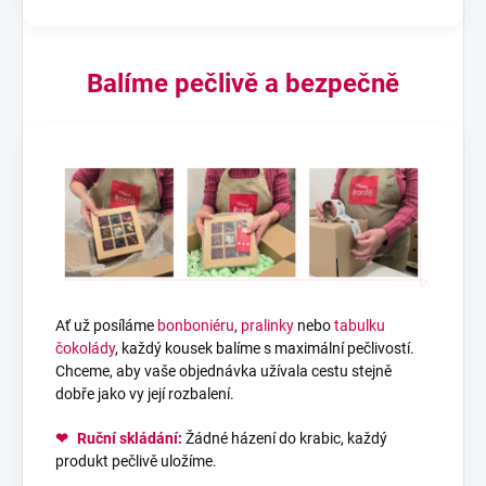
Balíme pečlivě a bezpečně
Ať už posíláme
bonboniéru
,
pralinky
nebo
tabulku
čokolády
, každý kousek balíme s maximální pečlivostí.
Chceme, aby vaše objednávka užívala cestu stejně
dobře jako vy její rozbalení.
❤
Ruční skládání:
Žádné házení do krabic, každý
produkt pečlivě uložíme.