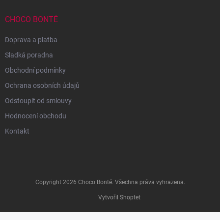
CHOCO BONTÉ
Doprava a platba
Sladká poradna
Obchodní podmínky
Ochrana osobních údajů
Odstoupit od smlouvy
Hodnocení obchodu
Kontakt
Copyright 2026
Choco Bonté
. Všechna práva vyhrazena.
Vytvořil Shoptet