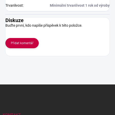
Trvanlivost
:
Minimální trvanlivost 1 rok od výroby
Diskuze
Buďte první, kdo napíše příspěvek k této položce.
Přidat komentář
Z
á
p
a
t