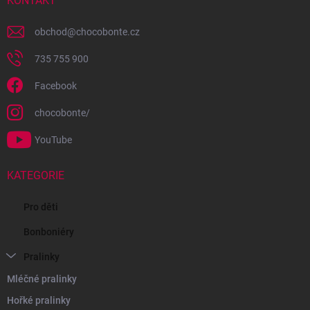
í
KONTAKT
obchod
@
chocobonte.cz
735 755 900
Facebook
chocobonte/
YouTube
KATEGORIE
Pro děti
Bonboniéry
Pralinky
Mléčné pralinky
Hořké pralinky