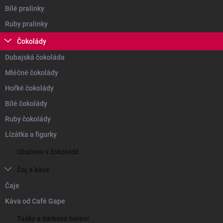
Bílé pralinky
Ruby pralinky
Čokolády
Dubajská čokoláda
Mléčné čokolády
Hořké čokolády
Bílé čokolády
Ruby čokolády
Lízátka a figurky
Obaleno v čokoládě
Čaj a káva
Čaje
Káva od Café Gape
Tašky a dárková balení