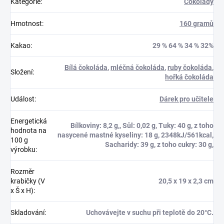
Kategorie
:
Čokolády
Hmotnost
:
160 gramů
Kakao
:
29 % 64 % 34 % 32%
Bílá čokoláda
,
mléčná čokoláda
,
ruby čokoláda
,
Složení
:
hořká čokoláda
Událost
:
Dárek pro učitele
Energetická
Bílkoviny: 8,2 g,, Sůl: 0,02 g, Tuky: 40 g, z toho
hodnota na
nasycené mastné kyseliny: 18 g, 2348kJ/561kcal,
100 g
Sacharidy: 39 g, z toho cukry: 30 g,
výrobku
:
Rozměr
krabičky (V
20,5 x 19 x 2,3 cm
x Š x H)
:
Skladování
:
Uchovávejte v suchu při teplotě do 20°C.