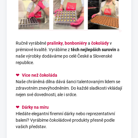
Ručně vyráběné
pralinky
,
bonboniéry
a
čokolády
v
prémiové kvalitě. Vyrábíme z
těch nejlepších surovin
a
naše výrobky dodáváme po celé České a Slovenské
republice.
❤
Více než čokoláda
Naše chráněná dílna dává šanci talentovaným lidem se
zdravotním znevýhodněním. Do každé sladkosti vkládají
nejen své dovednosti, ale i srdce.
❤
Dárky na míru
Hledáte elegantní firemní dárky nebo reprezentativní
balení? Vyrábíme čokoládové produkty přesně podle
vašich představ.