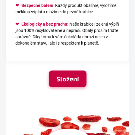
❤
Bezpečné balení
:
Každý produkt obalíme, vyložíme
měkkou výplní a uložíme do pevné krabice.
❤
Ekologicky a bez prachu:
Naše krabice i zelená výplň
jsou 100% recyklovatelné a nepráší. Obaly prosím třiďte
správně. Díky tomu k vám čokoláda dorazí nejen v
dokonalém stavu, ale i s respektem k planetě.
Složení