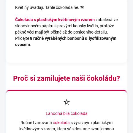
Květiny uvadají. Tahle čokoláda ne. 🌸
Čokoláda s plastickým květinovým vzorem
zabalená ve
slonovinovém papíru s pravými kousky květin, protože
pěkné věci mají být pěkné až do posledního detailu.
Přidejte
8 ručně vyráběných bonbonů s lyofilizovaným
ovocem
.
Proč si zamilujete naši čokoládu?
⭐
Lahodná
bílá čokoláda
Ručně tvarovaná
čokoláda
s výrazným plastickým
květinovým vzorem, která vás dostane svou jemnou