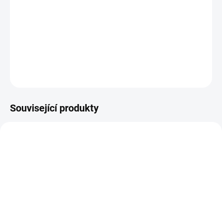
Kvalita s lokálním původem
Dárek, který potěší
Podporujeme ověřené
Výjimečná čokoláda pro
dodavatele a prvotřídní
výjimečné chvíle.
suroviny.
Související produkty
NOVINKA
514
509
SKLADEM
SKLADEM
Mléčná čokoláda s
Hořká čokoláda s