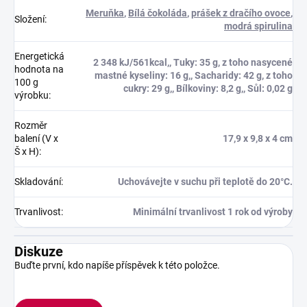
Meruňka
,
Bílá čokoláda
,
prášek z dračího ovoce
,
Složení
:
modrá spirulina
Energetická
2 348 kJ/561kcal,, Tuky: 35 g, z toho nasycené
hodnota na
mastné kyseliny: 16 g,, Sacharidy: 42 g, z toho
100 g
cukry: 29 g,, Bílkoviny: 8,2 g,, Sůl: 0,02 g
výrobku
:
Rozměr
balení (V x
17,9 x 9,8 x 4 cm
Š x H)
:
Skladování
:
Uchovávejte v suchu při teplotě do 20°C.
Trvanlivost
:
Minimální trvanlivost 1 rok od výroby
Diskuze
Buďte první, kdo napíše příspěvek k této položce.