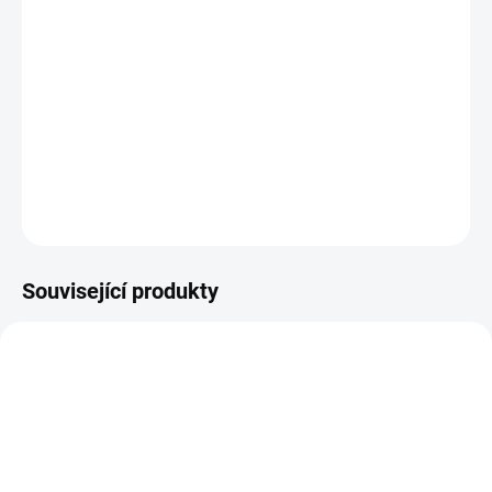
Nad 1 500 Kč.
Poctivá česká výroba s
důrazem na detail.
Kvalita s lokálním původem
Dárek, který potěší
Podporujeme ověřené
Výjimečná čokoláda pro
dodavatele a prvotřídní
výjimečné chvíle.
suroviny.
Související produkty
OBLÍBENÉ
TIP
671
7201