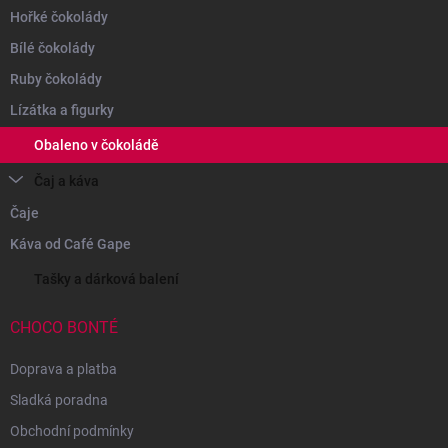
Hořké čokolády
Bílé čokolády
Ruby čokolády
Lízátka a figurky
Obaleno v čokoládě
Čaj a káva
Čaje
Káva od Café Gape
Tašky a dárková balení
CHOCO BONTÉ
Doprava a platba
Sladká poradna
Obchodní podmínky