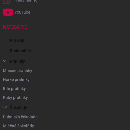
chocobonte/
YouTube
KATEGORIE
Pro děti
Bonboniéry
Pralinky
Mléčné pralinky
Hořké pralinky
Bílé pralinky
Ruby pralinky
Čokolády
Dubajská čokoláda
Mléčné čokolády