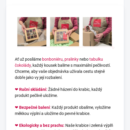
Ať už posíláme
bonboniéru
,
pralinky
nebo
tabulku
čokolády
, každý kousek balíme s maximální pečlivostí.
Chceme, aby vaše objednávka užívala cestu stejně
dobře jako vy její rozbalení.
❤
Ruční skládání:
Žádné házení do krabic, každý
produkt pečlivě uložíme.
❤
Bezpečné balení
:
Každý produkt obalíme, vyložíme
měkkou výplní a uložíme do pevné krabice.
❤
Ekologicky a bez prachu:
Naše krabice i zelená výplň