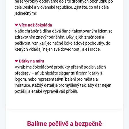
naše výrobky dodáváme do sítě drobných obchůdků po
celé České a Slovenské republice. Zjistěte, co nás dělá
jedinečnými:
❤
Více než čokoláda
Naše chráněná dílna dává šanci talentovaným lidem se
zdravotním znevýhodněním. Díky jejich zručnosti a
pečlivosti vznikají jedinečné čokoládové pochoutky, do
kterých vkládají nejen své dovednosti, ale i srdce.
❤
Dárky na míru
Vyrábíme čokoládové produkty přesně podle vašich
představ – ať už hledáte elegantní firemní dárky s
logom, nebo reprezentativní balení pro města a
instituce. Každý detail je promyšlený tak, aby dar nejen
potěšil, ale také vyprávěl váš příběh.
Balíme pečlivě a bezpečně