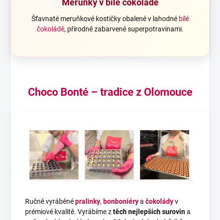
Meruňky v bílé čokoládě
Šťavnaté meruňkové kostičky obalené v lahodné
bílé
čokoládě
, přírodně zabarvené superpotravinami.
Choco Bonté – tradice z Olomouce
Ručně vyráběné
pralinky
,
bonboniéry
a
čokolády
v
prémiové kvalitě. Vyrábíme z
těch nejlepších surovin
a