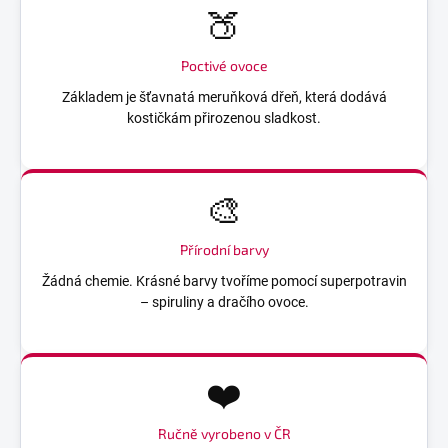
🍑
Poctivé ovoce
Základem je šťavnatá meruňková dřeň, která dodává
kostičkám přirozenou sladkost.
🎨
Přírodní barvy
Žádná chemie. Krásné barvy tvoříme pomocí superpotravin
– spiruliny a dračího ovoce.
❤️
Ručně vyrobeno v ČR