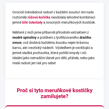
Ovocně čokoládová radost v každém soustu! Ani naše
roztomilá
růžová kočička
neodolala lahodné kombinaci
jemné
bílé čokolády
a ovocných meruňkových kostiček.
Některé z nich jsme přibarvili přírodním extraktem z
modré spiruliny
a práškem z lyofilizovaného
dračího
ovoce
, což dodává každému kousku nejen krásnou
barvu, ale i exotický nádech. Výsledkem je osvěžující a
jemně sladká pochoutka, která potěší smysly i oči.
Ideální jako netradiční dárek pro děti, přátele, nebo jako
malá radost jen tak pro sebe!
Proč si tyto meruňkové kostičky
zamilujete?